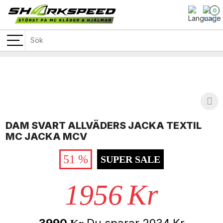
0
DAM SVART ALLVÄDERS JACKA TEXTIL
MC JACKA MCV
51 %
SUPER SALE
1956
Kr
3990
Du sparar
2034
Kr