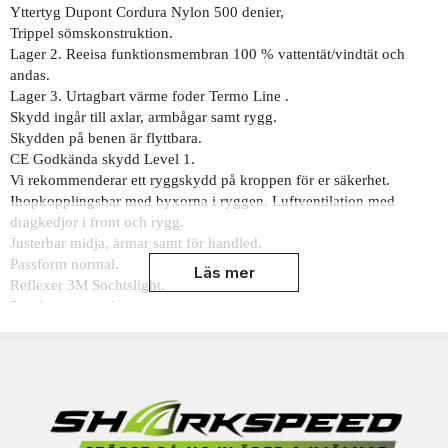
Yttertyg Dupont Cordura Nylon 500 denier,
Trippel sömskonstruktion.
Lager 2. Reeisa funktionsmembran 100 % vattentät/vindtät och
andas.
Lager 3. Urtagbart värme foder Termo Line .
Skydd ingår till axlar, armbågar samt rygg.
Skydden på benen är flyttbara.
CE Godkända skydd Level 1.
Vi rekommenderar ett ryggskydd på kroppen för er säkerhet.
Ihopkopplingsbar med byxorna i ryggen. Luftventilation med
dragkedjor i front och rygg.
Justerbar midja, ärmar samt för handled.
Passform normal.
Läs mer
Reflexer 3M Sochtslight.
Passform normal.