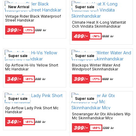
Campaign
Best Seller
New Arrival
Super sale
Vintage Rider Black Waterproof
Street Handskar
Climate Heat X-Long Vattentät
Och Vindäta Skinnhandskar
399:-
-71%
1399
kr
499:-
-74%
1899
kr
Super sale
Super sale
Gp Airflow Hi-Vis Yellow Short
Blackops Winter Water And
Mc Handskar
Windproof Skinnhandskar
349:-
399:-
-61%
899
kr
-77%
1699
kr
Super sale
Super sale
Gp Airflow Lady Pink Short Mc
Handskar
Snowranger Air Gtx Allväders Wp
Mc Skinnhandskar Mcv
349:-
-61%
899
kr
399:-
-69%
1299
kr