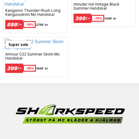
Intruder Hd Vintage Black
Summer Handskar
Kangaroo Thunder-Rush Long
Känguruskinn Mc Handskar
399:-
-73%
1499
kr
699:-
-75%
2799
kr
Super sale
Armour C22 Summer Skinn Mc
Handskar
399:-
-79%
1895
kr