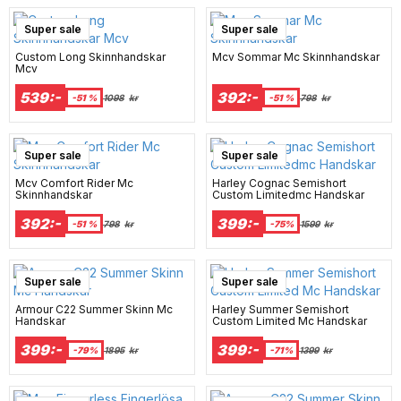
Super sale
Super sale
Custom Long Skinnhandskar
Mcv Sommar Mc Skinnhandskar
Mcv
539:-
392:-
-51 %
1098
kr
-51 %
798
kr
Super sale
Super sale
Mcv Comfort Rider Mc
Harley Cognac Semishort
Skinnhandskar
Custom Limitedmc Handskar
392:-
399:-
-51 %
798
kr
-75%
1599
kr
Super sale
Super sale
Armour C22 Summer Skinn Mc
Harley Summer Semishort
Handskar
Custom Limited Mc Handskar
399:-
399:-
-79%
1895
kr
-71%
1399
kr