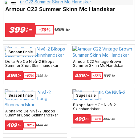
Bästsäljare just nu!
Armour C22 Summer Skinn Mc Handskar
399:-
1895
kr
-79%
Season finale
Delta Pro Ce Nivå-2 Blkops
Armour C22 Vintage Brown
Summer Short Skinnhandskar
Summer Skinn Mc Handskar
499:-
439:-
-67%
1499
kr
-77%
1895
kr
Season finale
Super sale
Blkops Arctic Ce Nivå-2
Skinnhandskar
Alpha Pro Ce Nivå-2 Blkops
Summer Long Skinnhandskar
499:-
-75%
1999
kr
499:-
-67%
1499
kr