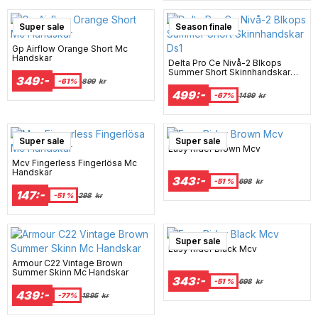
Super sale
Season finale
Gp Airflow Orange Short Mc
Handskar
Delta Pro Ce Nivå-2 Blkops
Summer Short Skinnhandskar
349:-
Ds1
-61%
899
kr
499:-
-67%
1499
kr
Super sale
Super sale
Easy Rider Brown Mcv
Mcv Fingerless Fingerlösa Mc
Handskar
343:-
-51 %
698
kr
147:-
-51 %
298
kr
Super sale
Easy Rider Black Mcv
Armour C22 Vintage Brown
Summer Skinn Mc Handskar
343:-
-51 %
698
kr
439:-
-77%
1895
kr