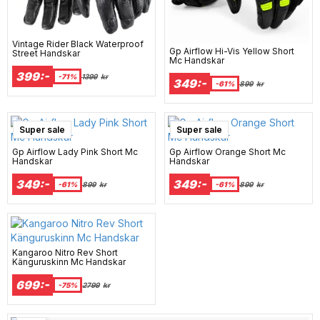
Vintage Rider Black Waterproof
Gp Airflow Hi-Vis Yellow Short
Street Handskar
Mc Handskar
399:-
-71%
1399
kr
349:-
-61%
899
kr
Super sale
Super sale
Gp Airflow Lady Pink Short Mc
Gp Airflow Orange Short Mc
Handskar
Handskar
349:-
349:-
-61%
899
kr
-61%
899
kr
Kangaroo Nitro Rev Short
Känguruskinn Mc Handskar
699:-
-75%
2799
kr