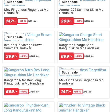
Super sale
Super sale
Mcv Fingerless Fingerlösa Mc
Armour C22 Summer Skinn Mc
Handskar
Handskar
147:-
399:-
-51 %
298
kr
-79%
1895
kr
Super sale
Intruder Hd Vintage Brown
Kangaroo Charge Short
Summer Handskar
Känguruskinn Mc Handskar
399:-
699:-
-73%
1499
kr
-75%
2799
kr
Super sale
Kangaroo Nitro Rev Long
Mcv Fingerless Fingerlösa Mc
Känguruskinn Mc Handskar
Handskar
699:-
147:-
-75%
2799
kr
-51 %
298
kr