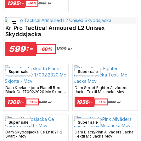
1395:-
-50%
2790
kr
Bästsäljare just nu!
Kr-Pro Tactical Armoured L2 Unisex
Skyddsjacka
599:-
1899
kr
-68%
Super sale
Super sale
Dam Kevlarskjorta Flanell Red
Dam Street Fighter Allväders
Black Ce 17092:2020 Mc Skjorta
Jacka Textil Mc Jacka Mcv
- Mcv
1368:-
1956:-
-51 %
2790
kr
-51 %
3990
kr
Super sale
Super sale
Dam Skyddsjacka Ce En1621-2
Dam Black/Pink Allväders Jacka
Svart - Mcv
Textil Mc Jacka Mcv