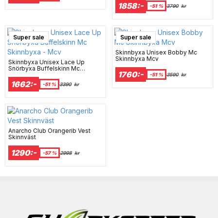
1858:-
-51 %
3790
kr
Super sale
Super sale
Skinnbyxa Unisex Bobby Mc
Skinnbyxa Mcv
Skinnbyxa Unisex Lace Up
Snörbyxa Buffelskinn Mc
1760:-
Skinnbyxa - Mcv
-51 %
3590
kr
1662:-
-51 %
3390
kr
Anarcho Club Orangerib Vest
Skinnväst
1290:-
-57 %
2998
kr