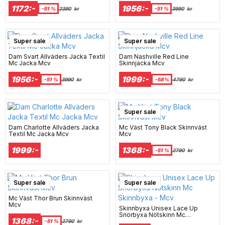
1172:-
1956:-
-51 %
2390
kr
-51 %
3990
kr
Super sale
Super sale
Dam Svart Allväders Jacka Textil
Dam Nashville Red Line
Mc Jacka Mcv
Skinnjacka Mcv
1956:-
1999:-
-51 %
3990
kr
-58%
4790
kr
Super sale
Dam Charlotte Allväders Jacka
Mc Väst Tony Black Skinnväst
Textil Mc Jacka Mcv
Mcv
1999:-
1368:-
-51 %
2790
kr
Super sale
Super sale
Mc Väst Thor Brun Skinnväst
Mcv
Skinnbyxa Unisex Lace Up
Snörbyxa Nötskinn Mc
1368:-
Skinnbyxa - Mcv
-51 %
2790
kr