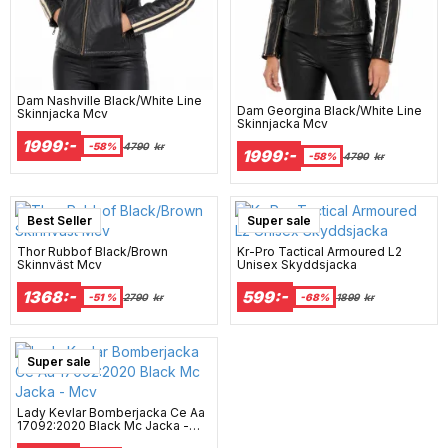
Dam Nashville Black/White Line
Dam Georgina Black/White Line
Skinnjacka Mcv
Skinnjacka Mcv
1999:-
-58%
4790
kr
1999:-
-58%
4790
kr
Best Seller
Super sale
Thor Rubbof Black/Brown
Kr-Pro Tactical Armoured L2
Skinnväst Mcv
Unisex Skyddsjacka
1368:-
599:-
-51 %
2790
kr
-68%
1899
kr
Super sale
Lady Kevlar Bomberjacka Ce Aa
17092:2020 Black Mc Jacka -
Mcv