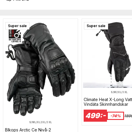
Super sale
Super sale
S/M
2XL/3XL
Climate Heat X-Long Vat
Vindäta Skinnhandskar
499:-
-74%
189
S/M
L/XL
2XL/3XL
Blkops Arctic Ce Nivå-2