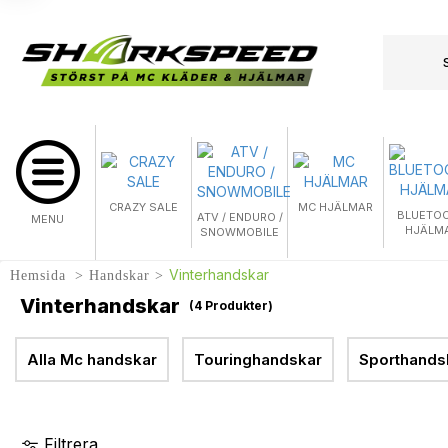
CRAZY SALE
MC HJÄLMAR
BLUETO
ATV / ENDURO /
MENU
HJÄLM
SNOWMOBILE
Vinterhandskar
Hemsida
Handskar
Vinterhandskar
(
4
Produkter)
Alla Mc handskar
Touringhandskar
Sporthands
Filtrera