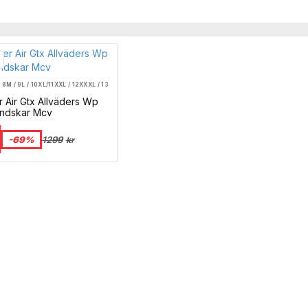
/ 8
M / 9
L / 10
XL/11
XXL / 12
XXXL / 13
 Air Gtx Allväders Wp
ndskar Mcv
-69%
1299
kr