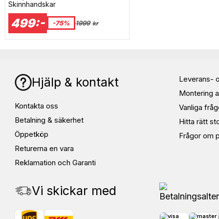
Skinnhandskar
499:-
-75%
1999
kr
Leverans- o
Hjälp & kontakt
Montering a
Kontakta oss
Vanliga fråg
Betalning & säkerhet
Hitta rätt st
Öppetköp
Frågor om p
Returerna en vara
Reklamation och Garanti
Vi skickar med