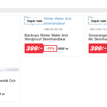
Super sale
Super sale
S/M
L/XL
2XL/3XL
XXS / 6
XS / 7
S 
Blackops Winter Water And
Snowranger
Windproof Skinnhandskar
Mc Skinnha
399:-
399:-
-77%
1699
kr
tentät Och
9
kr