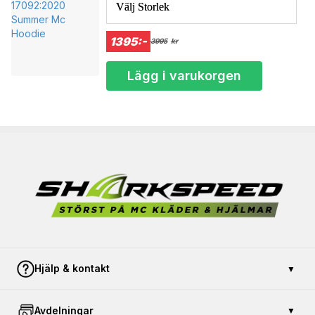
Storlek/size
Välj Storlek
(cm)
C (cm)
XXS
66,5-71,5
83-87
1395:-
XS
71,5-76,5
87-91
3995
kr
S
76,5-81,5
91-95
M
81,5-86,5
95-99
Lägg i varukorgen
L
86,5-91,5
99-103
XL
91,5-96,5
103-107
2XL
96,5-101,5
107-111
3XL
101,5-106,5
111-115
4XL
106,5-111
115-119
5XL
111,5-116,5
119-123
6XL
116,5-121,5
123-127
7XL
121,5-126,5
127-131
Hjälp & kontakt
▼
Kontakta oss
Avdelningar
▼