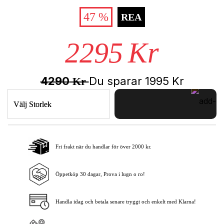
47 %
REA
2295
Kr
4290
Du sparar
1995
Kr
Kr
Välj Storlek
Fri frakt när du handlar för över 2000 kr.
Lägg i varukorgen
Öppetköp 30 dagar, Prova i lugn o ro!
Handla idag och betala senare tryggt och enkelt med Klarna!