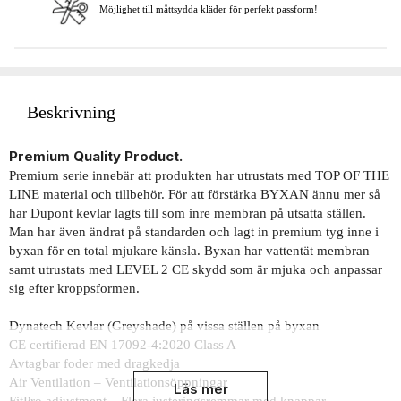
Möjlighet till måttsydda kläder för perfekt passform!
Beskrivning
Premium Quality Product.
Premium serie innebär att produkten har utrustats med TOP OF THE
LINE material och tillbehör. För att förstärka BYXAN ännu mer så
har Dupont kevlar lagts till som inre membran på utsatta ställen.
Man har även ändrat på standarden och lagt in premium tyg inne i
byxan för en total mjukare känsla. Byxan har vattentät membran
samt utrustats med LEVEL 2 CE skydd som är mjuka och anpassar
sig efter kroppsformen.
Dynatech Kevlar (Greyshade) på vissa ställen på byxan
CE certifierad EN 17092-4:2020 Class A
Avtagbar foder med dragkedja
Air Ventilation – Ventilationsöppningar
Läs mer
FitPro adjustment – Flera justeringsremmar med knappar