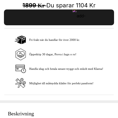
1899
Du sparar
1104
Kr
Kr
Fri frakt när du handlar för över 2000 kr.
Lägg i varukorgen
Öppetköp 30 dagar, Prova i lugn o ro!
Handla idag och betala senare tryggt och enkelt med Klarna!
Möjlighet till måttsydda kläder för perfekt passform!
Beskrivning