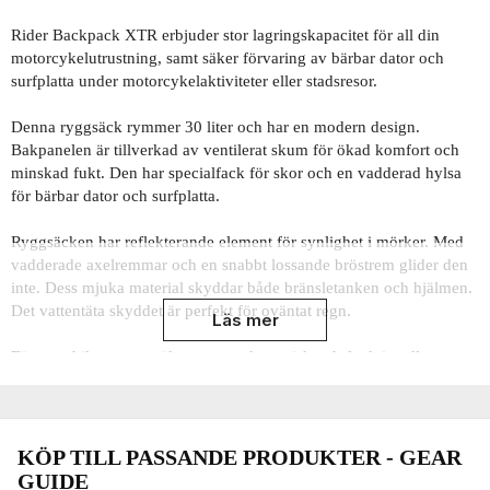
Rider Backpack XTR erbjuder stor lagringskapacitet för all din
motorcykelutrustning, samt säker förvaring av bärbar dator och
surfplatta under motorcykelaktiviteter eller stadsresor.
Denna ryggsäck rymmer 30 liter och har en modern design.
Bakpanelen är tillverkad av ventilerat skum för ökad komfort och
minskad fukt. Den har specialfack för skor och en vadderad hylsa
för bärbar dator och surfplatta.
Ryggsäcken har reflekterande element för synlighet i mörker. Med
vadderade axelremmar och en snabbt lossande bröstrem glider den
inte. Dess mjuka material skyddar både bränsletanken och hjälmen.
Det vattentäta skyddet är perfekt för oväntat regn.
Läs mer
För sportbikern som söker en aerodynamisk och funktionell
ryggsäck, erbjuder Rider Backpack XTR praktisk design och många
fack.
Egenskaper:
KÖP TILL PASSANDE PRODUKTER - GEAR
GUIDE