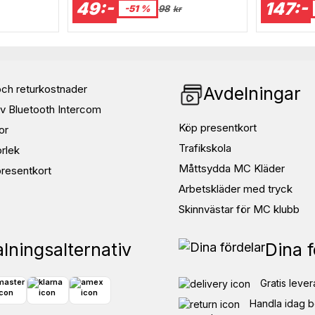
49:-
147:-
-51 %
98
kr
ch returkostnader
Avdelningar
v Bluetooth Intercom
Köp presentkort
or
Trafikskola
orlek
Måttsydda MC Kläder
resentkort
Arbetskläder med tryck
Skinnvästar för MC klubb
lningsalternativ
Dina f
Gratis lever
Handla idag b