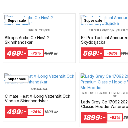
Super sale
Super sale
S/M
L/XL
2XL/3XL
6XL/7XL
XXS/XS
S/M
L/XL
2XL/
Blkops Arctic Ce Nivå-2
Kr-Pro Tactical Armoure
Skinnhandskar
Skyddsjacka
499:-
599:-
-75%
1999
-68%
189
kr
Super sale
S/M
2XL/3XL
MÅTTSYDD - MADE TO MEASURE
X
Climate Heat X-Long Vattentät Och
3XL
Vindäta Skinnhandskar
Lady Grey Ce 17092:20
Classic Hoodie Waterpr
499:-
Hoodie
-74%
1899
kr
1899:-
-52%
39