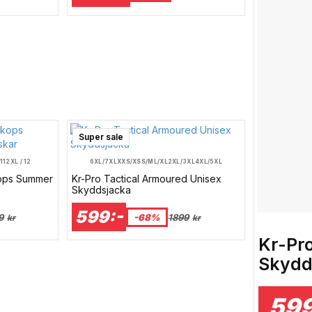
Super sale
 11
2XL / 12
6XL/7XL
XXS/XS
S/M
L/XL
2XL/3XL
4XL/5XL
kops Summer
Kr-Pro Tactical Armoured Unisex
Skyddsjacka
599:-
9
-68%
1899
kr
kr
Kr-Pro
Skydd
599