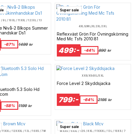
ale
Super sale
 / 9
L / 10
XL / 11
XXL / 12
3XL / 13
4XL
S/M
L/XL
2XL/3XL
Ce Nivå-2 Blkops Summer
kinnhandskar Ds1
Reflexväst Grön För Övningskörning
Med Mc Tsfs 2010:81
-67%
1499
kr
499:-
-44%
890
kr
XXS/XS
4XL/5XL
Force Level 2 Skyddsjacka
uetooth 5.3 Solo Hd
rcom
799:-
-64%
2195
kr
-58%
1199
kr
Super sale
/ 11
XXL / 12
XXXL / 13
L / 10
XS / 7
M
M
XXS / 6
XXL / 12
S / 8
XL / 11
XXXL / 13
L / 10
XS / 7