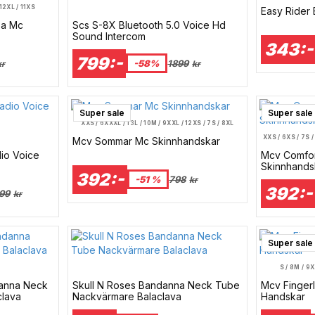
 12
XL / 11
XS
Easy Rider
sa Mc
Scs S-8X Bluetooth 5.0 Voice Hd
Sound Intercom
343:-
799:-
-58%
1899
kr
kr
Super sale
Super sale
XXS / 6
XXXL / 13
L / 10
M / 9
XXL / 12
XS / 7
S / 8
XL
XXS / 6
XS / 7
S /
Mcv Sommar Mc Skinnhandskar
dio Voice
Mcv Comfor
Skinnhands
392:-
-51 %
798
kr
392:-
99
kr
Super sale
S / 8
M / 9
X
danna Neck
Skull N Roses Bandanna Neck Tube
Mcv Fingerl
clava
Nackvärmare Balaclava
Handskar