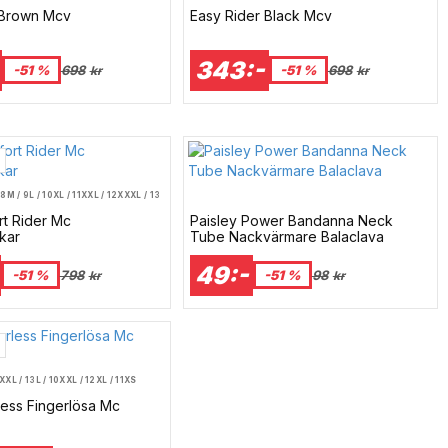
 Brown Mcv
Easy Rider Black Mcv
343:-
-51 %
698
-51 %
698
kr
kr
 8
M / 9
L / 10
XL / 11
XXL / 12
XXXL / 13
t Rider Mc
Paisley Power Bandanna Neck
kar
Tube Nackvärmare Balaclava
49:-
-51 %
798
-51 %
98
kr
kr
XXL / 13
L / 10
XXL / 12
XL / 11
XS
ess Fingerlösa Mc