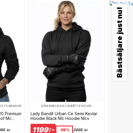
Bästsäljare just nu!
DE TO MEASURE
XXS
XS
S
M
L
XL
XXL
3XL
MÅTTSYDD
4XL
20 Premium
Lady Bandit Urban Ce Semi Kevlar
oof Mc
Hoodie Black Mc Hoodie Mcv
1199:-
995
-56%
2695
kr
kr