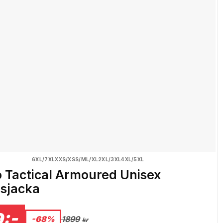
6XL/7XL
XXS/XS
S/M
L/XL
2XL/3XL
4XL/5XL
 Tactical Armoured Unisex
sjacka
:-
-68%
1899
kr