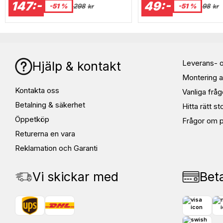
147:-
49:-
-51 %
298
-51 %
98
kr
kr
Leverans- o
Hjälp & kontakt
Montering a
Kontakta oss
Vanliga fråg
Betalning & säkerhet
Hitta rätt st
Öppetköp
Frågor om p
Returerna en vara
Reklamation och Garanti
Vi skickar med
Beta