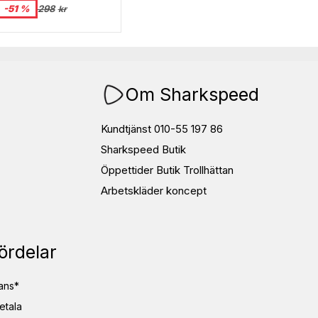
-51 %
298
kr
Om Sharkspeed
Kundtjänst 010-55 197 86
Sharkspeed Butik
Öppettider Butik Trollhättan
Arbetskläder koncept
ördelar
ans*
etala