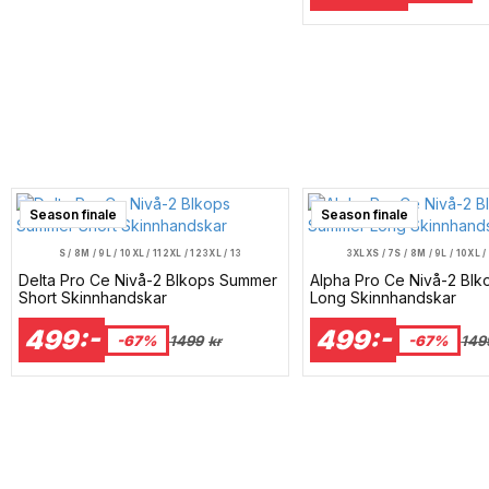
Season finale
Season finale
S / 8
M / 9
L / 10
XL / 11
2XL / 12
3XL / 13
3XL
XS / 7
S / 8
M / 9
L / 10
XL /
Delta Pro Ce Nivå-2 Blkops Summer
Alpha Pro Ce Nivå-2 Bl
Short Skinnhandskar
Long Skinnhandskar
499:-
499:-
-67%
1499
-67%
149
kr