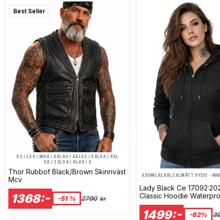
Best Seller
52 / L
50 / M
64 / 6XL
60 / 4XL
62 / 5XL
56 / XXL
58 / 3XL
54 / XL
48 / S
Thor Rubbof Black/Brown Skinnväst
XS
S
M
L
XL
XXL
3XL
MÅTTSYDD - MA
Mcv
Lady Black Ce 17092:20
Classic Hoodie Waterpr
1368:-
-51 %
2790
kr
Hoodie Mcv
1499:-
-62%
3