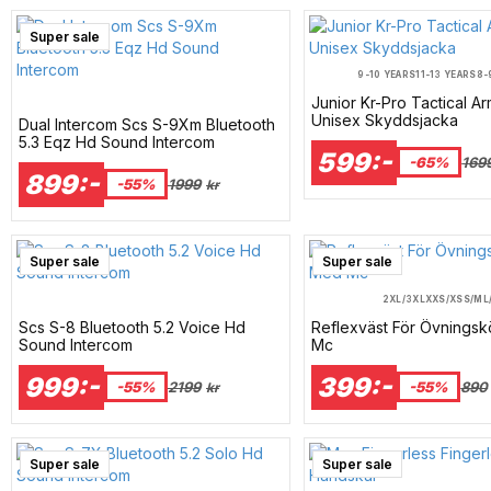
Super sale
9-10 YEARS
11-13 YEARS
8-
Junior Kr-Pro Tactical A
Unisex Skyddsjacka
Dual Intercom Scs S-9Xm Bluetooth
5.3 Eqz Hd Sound Intercom
599:-
-65%
169
899:-
-55%
1999
kr
Super sale
Super sale
2XL/3XL
XXS/XS
S/M
L
Scs S-8 Bluetooth 5.2 Voice Hd
Reflexväst För Övnings
Sound Intercom
Mc
999:-
399:-
-55%
2199
-55%
890
kr
Super sale
Super sale