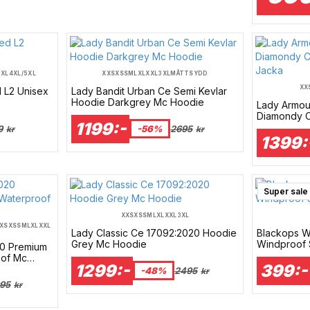
3XL
4XL/5XL
XXS
XS
S
M
L
XL
XXL
3XL
MÅTTSYDD
XX
d L2 Unisex
Lady Bandit Urban Ce Semi Kevlar
Hoodie Darkgrey Mc Hoodie
Lady Armo
Diamondy C
1199:-
Mc Jacka
9
-56%
2695
kr
kr
1399:
Super sale
XXS
XS
S
M
L
XL
XXL
3XL
XS
XS
S
M
L
XL
XXL
Lady Classic Ce 17092:2020 Hoodie
Blackops W
Grey Mc Hoodie
Windproof 
20 Premium
oof Mc
1299:-
399:-
-48%
2495
kr
95
kr