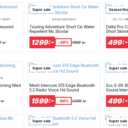
Super sale
Season fin
9 YEARS
41
42
43
44
45
46
47
XS / 7
S / 8
M
rmoured
Touring Adventure Short Ce Water
Delta Pro 
Repellent Mc Stövlar
Short S
1299:-
499:-
9
-35%
1999
kr
kr
Super sale
Super sale
/XL
körning Med
Mesh Intercom S13 Edge Bluetooth
Scs S-9X Bl
5.2 Radio Voice Hd Sound
Sound Inte
1599:-
499:-
-54%
3499
kr
kr
Super sale
Super sale
XXS / 6
S / 8
XL 