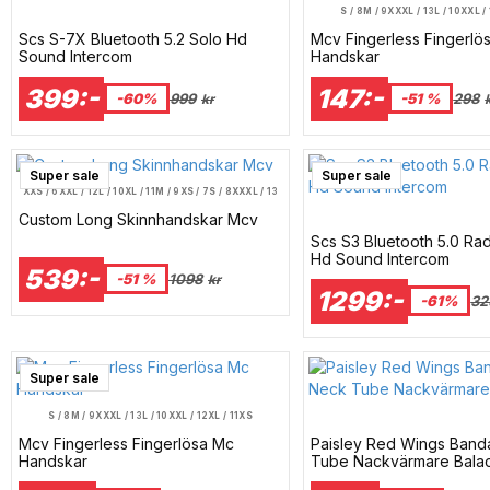
S / 8
M / 9
XXXL / 13
L / 10
XXL /
Scs S-7X Bluetooth 5.2 Solo Hd
Mcv Fingerless Fingerlö
Sound Intercom
Handskar
399:-
147:-
-60%
999
-51 %
298
kr
Super sale
Super sale
XXS / 6
XXL / 12
L / 10
XL / 11
M / 9
XS / 7
S / 8
XXXL / 13
Custom Long Skinnhandskar Mcv
Scs S3 Bluetooth 5.0 Ra
Hd Sound Intercom
539:-
-51 %
1098
kr
1299:-
-61%
32
Super sale
S / 8
M / 9
XXXL / 13
L / 10
XXL / 12
XL / 11
XS
Mcv Fingerless Fingerlösa Mc
Paisley Red Wings Ban
Handskar
Tube Nackvärmare Bala