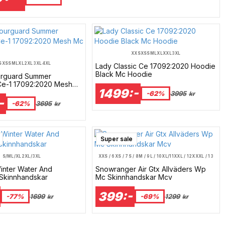
XXS
XS
S
M
L
XL
XXL
3XL
S
XS
S
M
L
XL
2XL
3XL
4XL
Lady Classic Ce 17092:2020 Hoodie
Black Mc Hoodie
urguard Summer
e-1 17092:2020 Mesh
1499:-
-62%
3995
kr
-
-62%
3695
kr
Super sale
S/M
L/XL
2XL/3XL
XXS / 6
XS / 7
S / 8
M / 9
L / 10
XL/11
XXL / 12
XXXL / 13
inter Water And
Snowranger Air Gtx Allväders Wp
Skinnhandskar
Mc Skinnhandskar Mcv
399:-
-77%
1699
-69%
1299
kr
kr