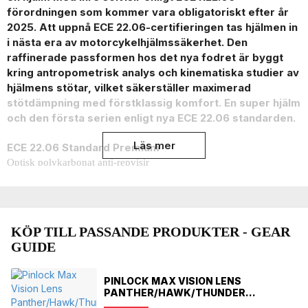
förordningen som kommer vara obligatoriskt efter år
2025. Att uppnå ECE 22.06-certifieringen tas hjälmen in
i nästa era av motorcykelhjälmssäkerhet. Den
raffinerade passformen hos det nya fodret är byggt
kring antropometrisk analys och kinematiska studier av
hjälmens stötar, vilket säkerställer maximerad
stötdämpning med förstklassig komfort. En super hjälm
och den första serien enligt nya ECE 22.06 standarden.
Läs mer
ECE 22.06 Standard Premium
Optisk polykarbonat anti-repvisir
Lätt att ta bort visir med skruv
Vridmekanism visir
Optimal visirstängning med låssystem
MT-V-31 visir
KÖP TILL PASSANDE PRODUKTER - GEAR
2,2 mm tjockt visir
GUIDE
Klar för Pinlock DKS 429
Glasögon-vänliga inre kuddar
Solskyddet
PINLOCK MAX VISION LENS
Snabblåsande mikrometriskt spänne
PANTHER/HAWK/THUNDER
DARKAERO FENIX
Inre polystyren med flera densitet