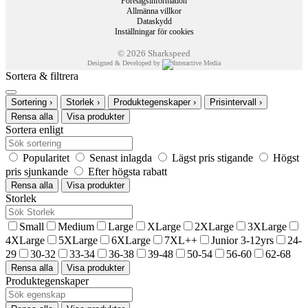
Företagsinformation
Gratis leverans*
Allmänna villkor
Dataskydd
Handla idag betala senare!
Inställningar för cookies
30 dagars öppet köp
© 2026 Sharkspeed
Designed & Developed by
Sortera & filtrera
Sortering
›
Storlek
›
Produktegenskaper
›
Prisintervall
›
Rensa alla
Visa produkter
Sortera enligt
Popularitet
Senast inlagda
Lägst pris stigande
Högst
pris sjunkande
Efter högsta rabatt
Rensa alla
Visa produkter
Storlek
Small
Medium
Large
XLarge
2XLarge
3XLarge
4XLarge
5XLarge
6XLarge
7XL++
Junior 3-12yrs
24-
29
30-32
33-34
36-38
39-48
50-54
56-60
62-68
Rensa alla
Visa produkter
Produktegenskaper