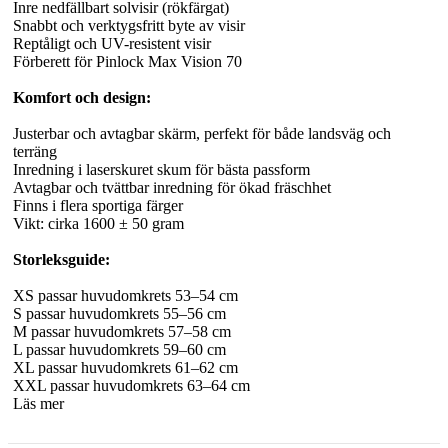
Inre nedfällbart solvisir (rökfärgat)
Snabbt och verktygsfritt byte av visir
Reptåligt och UV-resistent visir
Förberett för Pinlock Max Vision 70
Komfort och design:
Justerbar och avtagbar skärm, perfekt för både landsväg och
terräng
Inredning i laserskuret skum för bästa passform
Avtagbar och tvättbar inredning för ökad fräschhet
Finns i flera sportiga färger
Vikt: cirka 1600 ± 50 gram
Storleksguide:
XS passar huvudomkrets 53–54 cm
S passar huvudomkrets 55–56 cm
M passar huvudomkrets 57–58 cm
L passar huvudomkrets 59–60 cm
XL passar huvudomkrets 61–62 cm
XXL passar huvudomkrets 63–64 cm
Läs mer