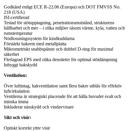
Godkänd enligt ECE R-22.06 (Europa) och DOT FMVSS No.
218 (USA)
ISI-certifierad
Testad för stötupptagning, penetrationsmotstånd, strukturens
hållbarhet och mer – i olika miljöer såsom värme, kyla, vatten och
rumstemperatur
Nödlossningssystem för kindkuddarna
Förstärkt hakrem med metallplatta
Mikrometriskt snabbspänne och dubbel D-ring för maximal
säkerhet
Flerlagrad EPS med olika densiteter för optimal stötdämpning
Inbyggt hakskydd
Ventilation:
Övre luftintag, hakventilation samt flera bakre utblås för effektiv
luftcirkulation
Ventilerna är strategiskt placerade för att hålla huvudet svalt och
minska imma
Inkluderar nässkydd och vindavvisare
Sikt och visir:
Optiskt korrekt yttre visir