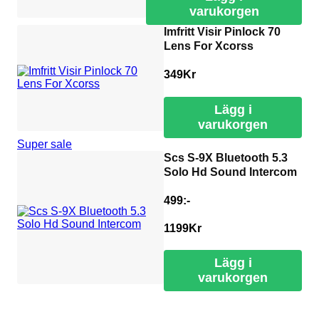
varukorgen
Imfritt Visir Pinlock 70
Lens For Xcorss
349
Kr
Lägg i
varukorgen
Super sale
Scs S-9X Bluetooth 5.3
Solo Hd Sound Intercom
499:-
1199
Kr
Lägg i
varukorgen