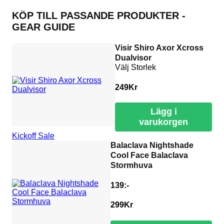
KÖP TILL PASSANDE PRODUKTER -
GEAR GUIDE
Visir Shiro Axor Xcross
Dualvisor
Välj Storlek
249
Kr
Lägg i
varukorgen
Kickoff Sale
Balaclava Nightshade
Cool Face Balaclava
Stormhuva
139:-
299
Kr