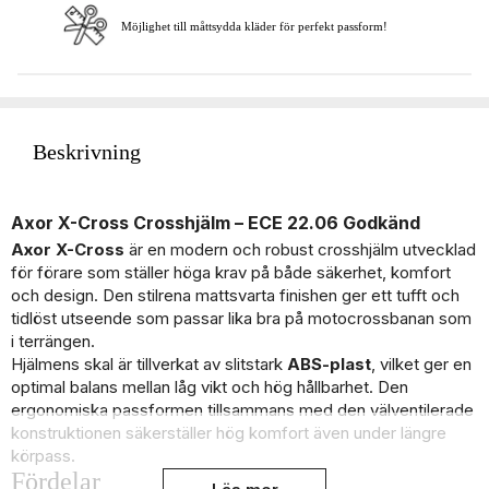
Möjlighet till måttsydda kläder för perfekt passform!
Beskrivning
Axor X-Cross Crosshjälm – ECE 22.06 Godkänd
Axor X-Cross
är en modern och robust crosshjälm utvecklad
för förare som ställer höga krav på både säkerhet, komfort
och design. Den stilrena mattsvarta finishen ger ett tufft och
tidlöst utseende som passar lika bra på motocrossbanan som
i terrängen.
Hjälmens skal är tillverkat av slitstark
ABS-plast
, vilket ger en
optimal balans mellan låg vikt och hög hållbarhet. Den
ergonomiska passformen tillsammans med den välventilerade
konstruktionen säkerställer hög komfort även under längre
körpass.
Fördelar