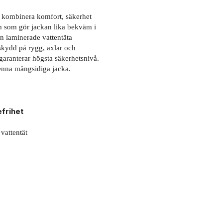
l kombinera komfort, säkerhet
rm som gör jackan lika bekväm i
en laminerade vattentäta
skydd på rygg, axlar och
aranterar högsta säkerhetsnivå.
denna mångsidiga jacka.
frihet
vattentät