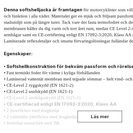
Denna softshelljacka är framtagen
för motorcyklister som vil
och funktion i alla väder. Materialet ger en mjuk och följsam passfo
stadsmiljö som på längre turer. Tack vare det fasta termofodret och d
membranen håller du dig varm och torr året runt, medan CE Level 2-
armbågar samt en CE-certifiering enligt EN 17092-3:2020, Klass AA g
Laminerade reflexdetaljer och smarta förvaringslösningar fulländar 
Egenskaper:
Softshellkonstruktion för bekväm passform och rörelse
•
• Fast termiskt foder för värme i kyliga förhållanden
• Laminerad vattentät membran med tejpade sömmar – helt vind- och 
• CE-Level 2 ryggskydd (EN 1621-2)
• CE-Level 2 axelskydd (EN 1621-1)
• CE-Level 2 armbågsskydd (EN 1621-1)
CE-certifierad enligt EN 17092-3:2020, Klass AA
•
• 2 innerfickor med dragkedja
Läs mer
• 2 vattentäta ytterfickor med dragkedja
• Justerbar manschett med flik
• Dragsko i nederkant för perfekt passform