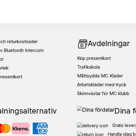
ch returkostnader
Avdelningar
v Bluetooth Intercom
Köp presentkort
or
Trafikskola
orlek
Måttsydda MC Kläder
resentkort
Arbetskläder med tryck
Skinnvästar för MC klubb
lningsalternativ
Dina f
Gratis lever
Handla idag b