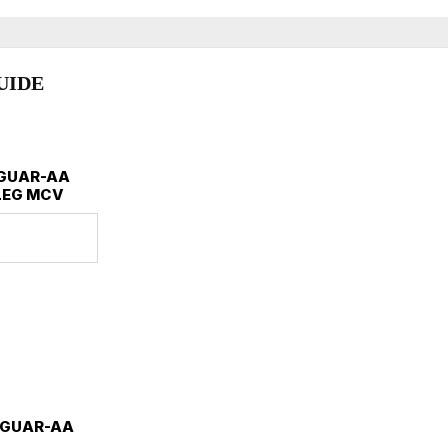
upp
t
rheten
UIDE
AGUAR-AA
LEG MCV
JAGUAR-AA