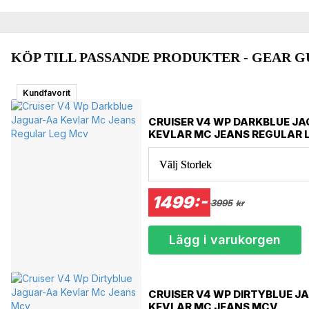
• Fast huva med justerbar dragsko
• Jeansloop för att fästa jackan i byxor – motverkar att jackan glider 
• Laminerade reflexpaneler vid armbågar och fickor för 360° synlighe
• Lamineringsteknik som eliminerar onödiga sömmar och ökar hållba
KÖP TILL PASSANDE PRODUKTER - GEAR G
Kundfavorit
CRUISER V4 WP DARKBLUE J
KEVLAR MC JEANS REGULAR 
Välj Storlek
1499:-
3995
kr
Lägg i varukorgen
CRUISER V4 WP DIRTYBLUE 
KEVLAR MC JEANS MCV