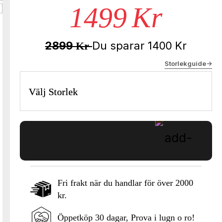
1499
Kr
2899
Du sparar
1400
Kr
Kr
Storlekguide->
Välj Storlek
Fri frakt när du handlar för över 2000
kr.
Lägg i varukorgen
Öppetköp 30 dagar, Prova i lugn o ro!