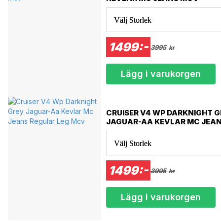
Välj Storlek
1499:-
3995
kr
Lägg i varukorgen
CRUISER V4 WP DARKNIGHT 
JAGUAR-AA KEVLAR MC JEA
LEG MCV
Välj Storlek
1499:-
3995
kr
Lägg i varukorgen