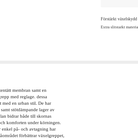
Förstärkt växelskydd
Extra slitstarkt materi
tentätt membran samt en
grepp med reglage. dessa
 med en urban stil. De har
, samt stötdämpande lager av
an bidrar både till skornas
n och komforten under körningen.
ör enkel på- och avtagning har
åområdet förbättrar växelgreppet,