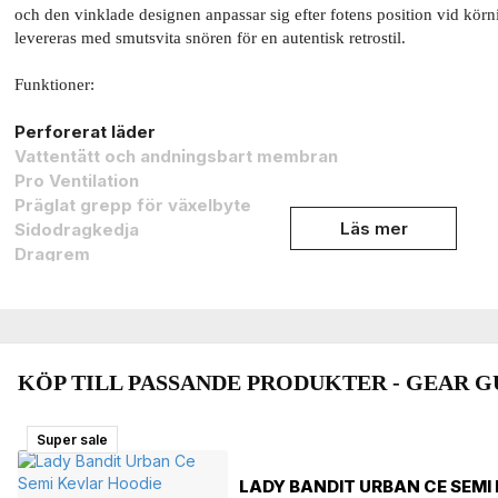
och den vinklade designen anpassar sig efter fotens position vid 
levereras med smutsvita snören för en autentisk retrostil.
Funktioner:
Perforerat läder
Vattentätt och andningsbart membran
Pro Ventilation
Präglat grepp för växelbyte
Läs mer
Sidodragkedja
Dragrem
Ergonomisk gummisula
CE Godkända EN 13634:2017 ID:DCS/12119525126-A
Förstärkt sula
Dirty "look" på sula och snören
Komfort innerfoder med andning
KÖP TILL PASSANDE PRODUKTER - GEAR G
Äkta skinn special behandlat för att vara mjuk
Polyester foder med andningsmebran för komfort
Super sale
Super sale
Vattentät membran med andning
Justerbar vid vaden med hjälp av velcro
LADY BANDIT URBAN CE SEMI