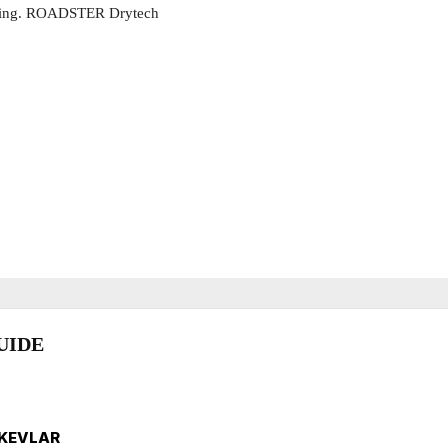
körning. ROADSTER Drytech
UIDE
 KEVLAR