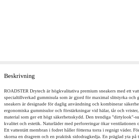
Beskrivning
ROADSTER Drytech är högkvalitativa premium sneakers med ett vat
specialtillverkad gummisula som är gjord för maximal slitstyrka och 
sneakers är designade för daglig användning och kombinerar säkerhet
ergonomiska gummisulor och förstärkningar vid hälar, tår och vrister
material som ger ett högt säkerhetsskydd. Den trendiga "dirtylook"-sul
kvalitet och estetik. Naturläder med perforeringar ökar ventilatione
Ett vattentätt membran i fodret håller fötterna torra i regnigt väder. F
skorna en dragrem och en praktisk sidodragkedja. En präglad yta på t