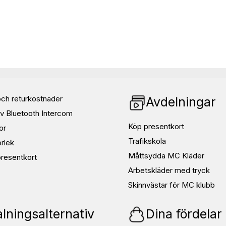
 Så membranet andas samtidigt
händer i alla väderförhållanden.
ch returkostnader
Avdelningar
v Bluetooth Intercom
Köp presentkort
or
Trafikskola
orlek
Måttsydda MC Kläder
resentkort
Arbetskläder med tryck
Skinnvästar för MC klubb
lningsalternativ
Dina fördelar