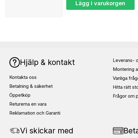
Lägg i varukorgen
vattenmolekyler (ånga), men stoppar vatten i form av vattendroppar.
som det sätter stopp för att regn / vatten tränger sig igenom. Så torra 
Normal i storlek.
Leverans- o
Hjälp & kontakt
Montering a
Kontakta oss
Vanliga fråg
Betalning & säkerhet
Hitta rätt st
Öppetköp
Frågor om p
Returerna en vara
Reklamation och Garanti
Vi skickar med
Beta