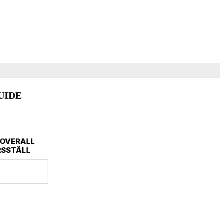
itstryka
UIDE
 OVERALL
RSSTÄLL
 yttertyget. Det vanligaste är att
nom vatten i form av