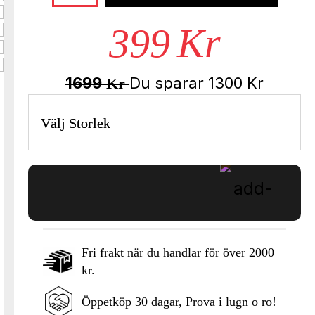
399
Kr
1699
Du sparar
1300
Kr
Kr
Välj Storlek
Fri frakt när du handlar för över 2000
kr.
Lägg i varukorgen
Öppetköp 30 dagar, Prova i lugn o ro!