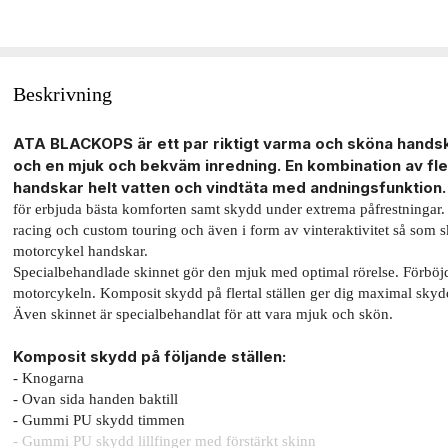
Beskrivning
ATA BLACKOPS är ett par riktigt varma och sköna handsk
och en mjuk och bekväm inredning. En kombination av fl
handskar helt vatten och vindtäta med andningsfunktion
för erbjuda bästa komforten samt skydd under extrema påfrestningar
racing och custom touring och även i form av vinteraktivitet så som 
motorcykel handskar.
Specialbehandlade skinnet gör den mjuk med optimal rörelse. Förböjda
motorcykeln. Komposit skydd på flertal ställen ger dig maximal skyd
Även skinnet är specialbehandlat för att vara mjuk och skön.
Komposit skydd på följande ställen:
- Knogarna
- Ovan sida handen baktill
- Gummi PU skydd timmen
- Gummi PU skydd lillfinger med förstärkt skinn