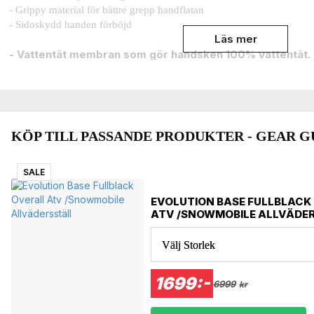
- Grippy material för bättre grepp handflatan
- Sidoskydd handen förböjd
Läs mer
- Vattentät membran som gör handsken 100% vattentät.
- Mjuk innerfoder som gör handsken 100% vindtät.
- Handflata extra förstärkt som ger bättre grepp och bidrar till ökad sl
- Justerbar handledsknäppning för bästa passform
- Justerbart snölås som håller snön ute ur handsken
- Andningsmembran som gör handsken sval.
KÖP TILL PASSANDE PRODUKTER - GEAR G
- Förstärkningar på mest utsatta ställen.
- Vaddering vid fingrarna och handflatan för extra skydd.
SALE
- Bra passform.
- Kardborrestängningar för justering.
EVOLUTION BASE FULLBLACK
- Analin extra mjuk skinn nöt skinn
ATV /SNOWMOBILE ALLVÄDE
- Elastisk material
- Justerbart kardborrespänne
Välj Storlek
- Polyuretan beläggning
- Distortion control lillfinger med förstärkt skinn
1699:-
6999
kr
Vattentät membran i form en tunn plastfilm som lamineras på insidan av
plastfilmen är porös, alltså innehåller små håligheter som släpper ige