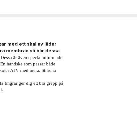
ar med ett skal av läder
era membran så blir dessa
.
Dessa är även special utformade
. En handske som passar både
skoter ATV med mera. Stilrena
 fingrar ger dig ett bra grepp på
d.