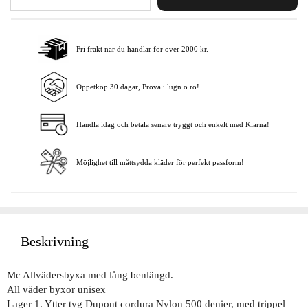
Fri frakt när du handlar för över 2000 kr.
Lägg i varukorgen
Öppetköp 30 dagar, Prova i lugn o ro!
Handla idag och betala senare tryggt och enkelt med Klarna!
Möjlighet till måttsydda kläder för perfekt passform!
Beskrivning
Mc Allvädersbyxa med lång benlängd.
All väder byxor unisex
Lager 1. Ytter tyg Dupont cordura Nylon 500 denier, med trippel