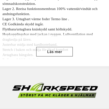
sömnadskonstruktion.
Lager 2. Reeisa funktionsmembran 100% vattentät/vindtät och
andningsfunktion.
Lager 3. Urtagbart värme foder Termo line .
CE Godkända skydd ingår.
Flyttbara/urtagbara knäskydd samt höftskydd.
Hopkopplingsbar med jackan i ryggen. Luftventilation med
dragkedja på låren.
Justerbar midja med kardborreband.
Stretch i baken och midja för ökad komfort
Läs mer
Avtagbara hängslen.
Reflexer 3 M Sochtslight.
Byxorna är unisex.
Storlekar All väder byxor: 44 – 64 tum för alla längder.
Benlängden ökar med 5 cm när man går upp en benlängd.