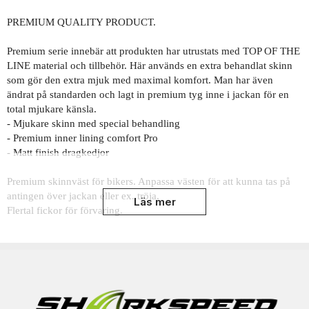
PREMIUM QUALITY PRODUCT.
Premium serie innebär att produkten har utrustats med TOP OF THE
LINE material och tillbehör. Här används en extra behandlat skinn
som gör den extra mjuk med maximal komfort. Man har även
ändrat på standarden och lagt in premium tyg inne i jackan för en
total mjukare känsla.
- Mjukare skinn med special behandling
- Premium inner lining comfort Pro
- Matt finish dragkedjor
Premium skinnväst för bikers. Anpassa västen för att kunna tas på
antingen över jackan eller ex. tröja.
Läs mer
Flertal fickor för förvaring.
Denna Skinnväst är en av dem klassiska klubbvästen du
hittar på nätet och allt görs klart för dig med patchar
och liknande. Med den klassiska Retro looken så är
denna väst ett måste för dig som vill synas. Västen kan
användas som vanlig skinnväst över tishan.