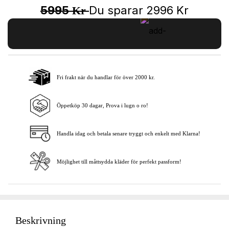
5995
Du sparar
2996
Kr
Kr
Fri frakt när du handlar för över 2000 kr.
Lägg i varukorgen
Öppetköp 30 dagar, Prova i lugn o ro!
Handla idag och betala senare tryggt och enkelt med Klarna!
Möjlighet till måttsydda kläder för perfekt passform!
Beskrivning