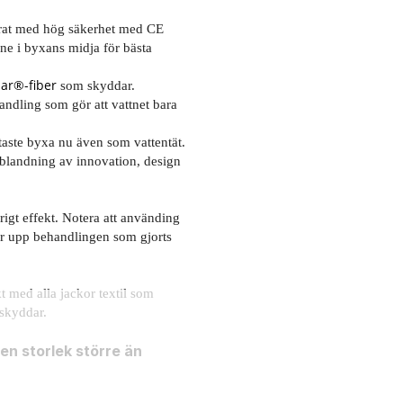
erat med hög säkerhet med CE
ne i byxans midja för bästa
ar®-fiber
som skyddar.
ndling som gör att vattnet bara
taste byxa nu även som vattentät.
blandning av innovation, design
arigt effekt. Notera att använding
ser upp behandlingen som gjorts
t med alla jackor textil som
 skyddar.
en storlek större än