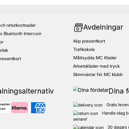
ch returkostnader
Avdelningar
v Bluetooth Intercom
Köp presentkort
or
iga delar på byxan
Trafikskola
orlek
Måttsydda MC Kläder
resentkort
Arbetskläder med tryck
Skinnvästar för MC klubb
I. du Pont de Nemours and
lningsalternativ
Dina f
te beställas som vanlig storlek.
Gratis lever
å tillkommer en tilläggskostnad på
ndläggare ifrån sharkspeed efter
Handla idag b
 arbetsdagar beroende på
senare!
30 dagars 