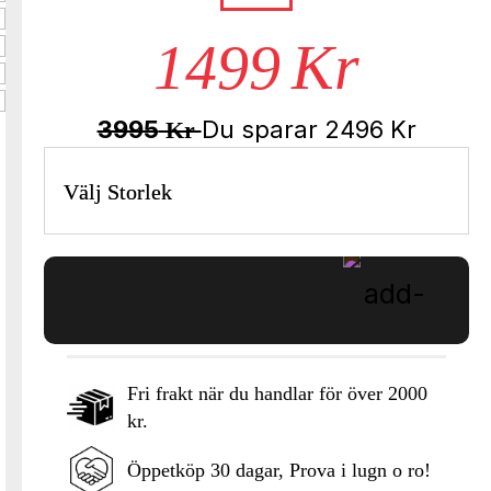
1499
Kr
3995
Du sparar
2496
Kr
Kr
Välj Storlek
Fri frakt när du handlar för över 2000
kr.
Lägg i varukorgen
Öppetköp 30 dagar, Prova i lugn o ro!