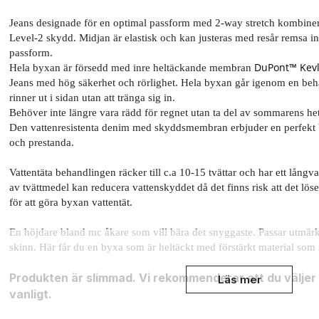
Jeans designade för en optimal passform med 2-way stretch kombin
Level-2 skydd. Midjan är elastisk och kan justeras med resår remsa in
passform.
DuPont™ Kevl
Hela byxan är försedd med inre heltäckande membran
Jeans med hög säkerhet och rörlighet. ​Hela byxan går igenom en beha
rinner ut i sidan utan att tränga sig in.
Behöver inte längre vara rädd för regnet utan ta del av sommarens he
Den vattenresistenta denim med skyddsmembran erbjuder en perfekt 
och prestanda.
Vattentäta behandlingen räcker till c.a 10-15 tvättar och har ett långv
av tvättmedel kan reducera vattenskyddet då det finns risk att det lö
för att göra byxan vattentät.
En höjdare bland mc åkare som vill bära det snyggaste. Passar utmärk
skinn. Här får du en byxa som är heltäckt med förstärkt material som
Produkten är slimmad. Vi rekommenderar att du väljer 
Läs mer
vanligt.