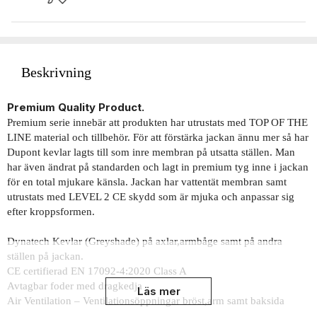
Beskrivning
Premium Quality Product.
Premium serie innebär att produkten har utrustats med TOP OF THE
LINE material och tillbehör. För att förstärka jackan ännu mer så har
Dupont kevlar lagts till som inre membran på utsatta ställen. Man
har även ändrat på standarden och lagt in premium tyg inne i jackan
för en total mjukare känsla. Jackan har vattentät membran samt
utrustats med LEVEL 2 CE skydd som är mjuka och anpassar sig
efter kroppsformen.
Dynatech Kevlar (Greyshade) på axlar,armbåge samt på andra
ställen på jackan.
CE certifierad EN 17092-4:2020 Class A
Avtagbar foder med dragkedja
Läs mer
Air Ventilation – Ventilationsöppningar bröst,arm samt baksida
FitPro adjustment – Flera justeringsremmar med velcro stängning.