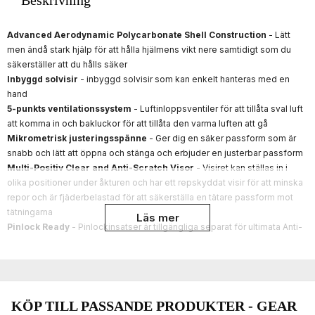
Beskrivning
Advanced Aerodynamic Polycarbonate Shell Construction
- Lätt
men ändå stark hjälp för att hålla hjälmens vikt nere samtidigt som du
säkerställer att du hålls säker
Inbyggd solvisir
- inbyggd solvisir som kan enkelt hanteras med en
hand
5-punkts ventilationssystem
- Luftinloppsventiler för att tillåta sval luft
att komma in och bakluckor för att tillåta den varma luften att gå
Mikrometrisk justeringsspänne
- Ger dig en säker passform som är
snabb och lätt att öppna och stänga och erbjuder en justerbar passform
Multi-Positiv Clear and Anti-Scratch Visor
- Visiret kan ställas in i
olika positioner under åkturen och har ett repskyddat visir för att minska
repor och är fjäderbelastad för att säkerställa en tätare passform mot
tätningarna
Läs mer
Pinlock Ready
- Pinlockinsatser är tillgängliga separat för ultimata Anti-
dimma
Gjord i Blank ytterdesign.
Godkänd enligt ECE 22.06 Standarden för väganvändning i Europa
IMFRITT "PINLOCK" FÖLJER MED HJÄLMEN
KÖP TILL PASSANDE PRODUKTER - GEAR