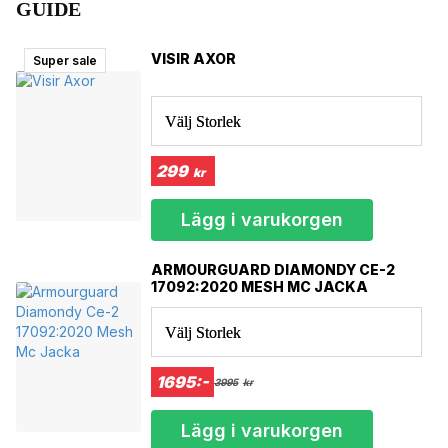
Levereras med klar visir. Mörk visir kan köpas till.
GUIDE
MÅTT RUNT PANNAN:
XS/ 50-51 CM
VISIR AXOR
Super sale
S/ 52-53 CM
M /54-56 CM
L/ 57-58 CM
Välj Storlek
XL/ 60 CM
XXL/ 61 CM
299
kr
Lägg i varukorgen
ARMOURGUARD DIAMONDY CE-2
17092:2020 MESH MC JACKA
Välj Storlek
1695:-
3995
kr
Lägg i varukorgen