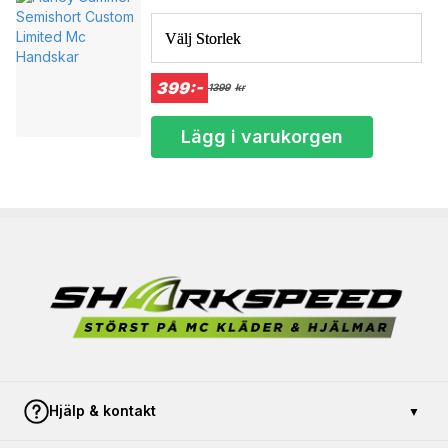
en handläggare ifrån sharkspeed efter att ha mottagit dina
Välj Storlek
kroppsmått. Leveranstiden ligger mellan 12 - 16 arbetsdagar
beroende på säsongsbelastning.
399:-
1399
kr
Bröst / Chest
Mage / Stomach
Lägg i varukorgen
Storlek/size
(cm)
(cm)
XS
92
86
S
102
94
M
103
95
L
104
96
XL
108
102
2XL
114
106
3XL
120
114
4XL
124
116
5XL
127
117
Hjälp & kontakt
▼