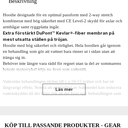
Beskrivning
Hoodie designade för en optimal passform med 2-way stretch
kombinerat med hög säkerhet med CE Level-2 skydd för axlar och
armbågar samt ryggplatta ingår.
Extra förstärkt DuPont™ Kevlar®-fiber membran på
mest utsatta ställen på tröjan.
Hoodie med hög säkerhet och rörlighet. ​Hela hoodien går igenom
en behandling som gör att vattnet bara rinner ut i sidan utan att
tränga sig in.
Behöver inte längre vara rädd för regnet utan ta del av sommarens
hetaste motorcykel tröja nu även som vattentät.
Vattentäta behandlingen räcker till c.a 10-15 tvättar och har ett
långvarigt effekt. Notera att använding av tvättmedel kan reducera
Läs mer
vattenskyddet då det finns risk att det löser upp behandlingen som
gjorts för att göra tröjan vattentät.
En höjdare bland mc åkare som vill bära det snyggaste. Passar
utmärkt med alla byxor textil som skinn.
KÖP TILL PASSANDE PRODUKTER - GEAR