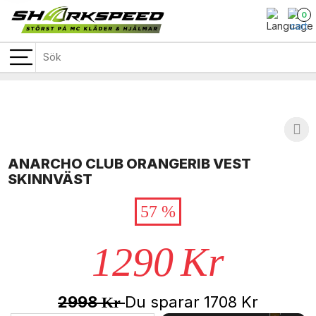
0
ANARCHO CLUB ORANGERIB VEST
SKINNVÄST
57 %
1290
Kr
2998
Du sparar
1708
Kr
Kr