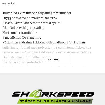
en jacka.
Tillverkad av mjukt och följsamt premiumläder
Snyggt flätat för att markera kanterna
Klassisk svart läderväst för motorcyklar
Äkta läder av högsta kvalitet
Horisontella framfickor
4 metallclips för stängning
Västen har snörning i sidorna och en djupare V-ringning
Fullständigt fodrad med polyester tyg och interna fickor, kan
justeras med snörningen i sidorna om extra utrymme behövs
Dubbelstygnad för hållbarhet
Läs mer
Kraftig svart polyesterfoder
Utmärkt att bära över din läderjacka eller till och med på varmare
dagar med t-shirt eller liknande
Storlekarna är lite större än normalt för att kunna bäras över jackan.
Notera att denna produkt även erbjuds som måttsydd och kan därför
inte beställas som vanlig storlek. Priset gäller för kroppstorlek upp
till 3XL, vid större kroppsstorlek så tillkommer en tilläggskostnad
på 150 SEK per överstigen storlek. Tilläggskostnaden beräknas av