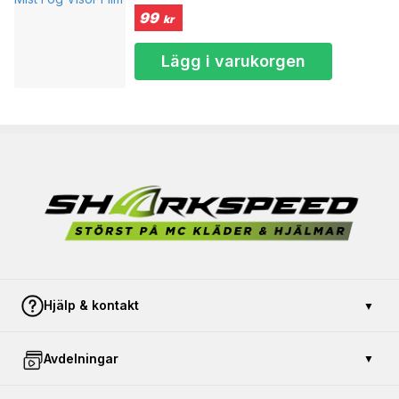
XXL
63-64 cm
99
kr
XXXL
65-66 cm
Lägg i varukorgen
Hjälp & kontakt
▼
Kontakta oss
Avdelningar
▼
Betalning & säkerhet