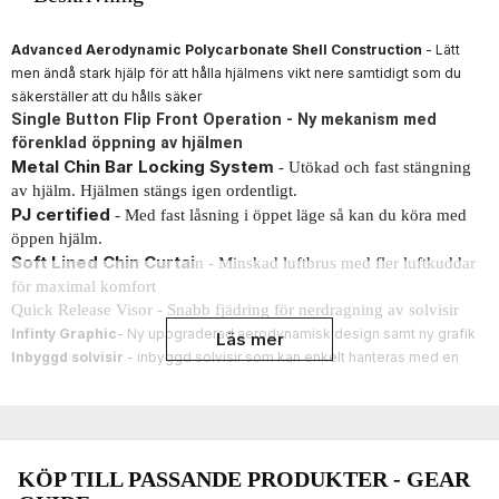
Advanced Aerodynamic Polycarbonate Shell Construction
- Lätt
men ändå stark hjälp för att hålla hjälmens vikt nere samtidigt som du
säkerställer att du hålls säker
Single Button Flip Front Operation - Ny mekanism med
förenklad öppning av hjälmen
Metal Chin Bar Locking System
- Utökad och fast stängning
av hjälm. Hjälmen stängs igen ordentligt.
PJ certified
- Med fast låsning i öppet läge så kan du köra med
öppen hjälm.
Soft Lined Chin Curtai
n - Minskad luftbrus med fler luftkuddar
för maximal komfort
Quick Release Visor - Snabb fjädring för nerdragning av solvisir
Infinty Graphic
- Ny uppgraderad aerodynamisk design samt ny grafik
Läs mer
Inbyggd solvisir
- inbyggd solvisir som kan enkelt hanteras med en
hand
Öppningsbar Flip Front
5-punkts ventilationssystem
- Luftinloppsventiler för att tillåta sval luft
att komma in och bakluckor för att tillåta den varma luften att gå
Mikrometrisk justeringsspänne
- Ger dig en säker passform som är
KÖP TILL PASSANDE PRODUKTER - GEAR
snabb och lätt att öppna och stänga och erbjuder en justerbar passform