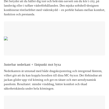
Det betyder att du håller dig torr och bekväm oavsett om du kör i city, på
landsväg eller i tuffare väderförhållanden. Den mjuka softshell-designen
kombinerar rörelsefrihet med väderskydd – en perfekt balans mellan komfort,
funktion och prestanda.
Justerbar nederkant + fästpunkt mot byxa
Nederkanten är utrustad med både dragskojustering och integrerad fästrem,
vilket gör att du kan koppla hoodien till dina MC-byxor. Det förhindrar att
jackan glider upp vid körning och ger en tätare och mer aerodynamisk
passform. Resultatet: mindre vinddrag, bättre komfort och ökad
säkerhetskänsla under hela körningen.