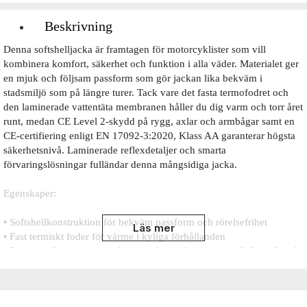
Beskrivning
Denna softshelljacka är framtagen för motorcyklister som vill
kombinera komfort, säkerhet och funktion i alla väder. Materialet ger
en mjuk och följsam passform som gör jackan lika bekväm i
stadsmiljö som på längre turer. Tack vare det fasta termofodret och
den laminerade vattentäta membranen håller du dig varm och torr året
runt, medan CE Level 2-skydd på rygg, axlar och armbågar samt en
CE-certifiering enligt EN 17092-3:2020, Klass AA garanterar högsta
säkerhetsnivå. Laminerade reflexdetaljer och smarta
förvaringslösningar fulländar denna mångsidiga jacka.
Egenskaper:
• Softshellkonstruktion för bekväm passform och rörelsefrihet
Läs mer
• Fast termiskt foder för värme i kyliga förhållanden
• Laminerad vattentät membran med tejpade sömmar – helt vind- och
vattentät
• CE-Level 2 ryggskydd (EN 1621-2)
• CE-Level 2 axelskydd (EN 1621-1)