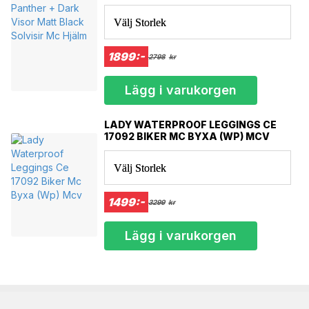
HJÄLM
Välj Storlek
1899:-
2798
kr
Lägg i varukorgen
LADY WATERPROOF LEGGINGS CE
17092 BIKER MC BYXA (WP) MCV
Välj Storlek
1499:-
3299
kr
Lägg i varukorgen