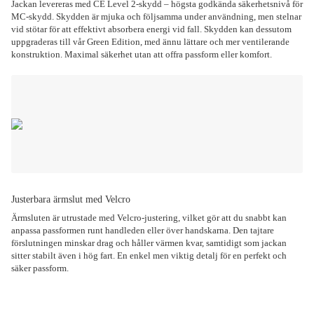
Jackan levereras med CE Level 2-skydd – högsta godkända säkerhetsnivå för
MC-skydd. Skydden är mjuka och följsamma under användning, men stelnar
vid stötar för att effektivt absorbera energi vid fall. Skydden kan dessutom
uppgraderas till vår Green Edition, med ännu lättare och mer ventilerande
konstruktion. Maximal säkerhet utan att offra passform eller komfort.
Justerbara ärmslut med Velcro
Ärmsluten är utrustade med Velcro-justering, vilket gör att du snabbt kan
anpassa passformen runt handleden eller över handskarna. Den tajtare
förslutningen minskar drag och håller värmen kvar, samtidigt som jackan
sitter stabilt även i hög fart. En enkel men viktig detalj för en perfekt och
säker passform.