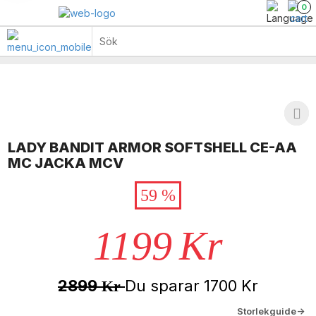
0
LADY BANDIT ARMOR SOFTSHELL CE-AA
MC JACKA MCV
59 %
1199
Kr
2899
Du sparar
1700
Kr
Kr
Storlekguide->