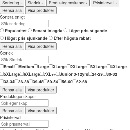
Sortering
›
Storlek
›
Produktegenskaper
›
Prisintervall
›
Rensa alla
Visa produkter
Sortera enligt
Popularitet
Senast inlagda
Lägst pris stigande
Högst pris sjunkande
Efter högsta rabatt
Rensa alla
Visa produkter
Storlek
Small
Medium
Large
XLarge
2XLarge
3XLarge
4XLarge
5XLarge
6XLarge
7XL++
Junior 3-12yrs
24-29
30-32
33-34
36-38
39-48
50-54
56-60
62-68
Rensa alla
Visa produkter
Produktegenskaper
Rensa alla
Visa produkter
Prisintervall