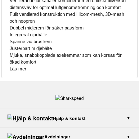
Ventilerande luftkanaler kombinerat med brittiskt tillverkad
distansväv för optimal luftgenomströmning och komfort
Fullt ventilerad konstruktion med Hicom-mesh, 3D-mesh
och neopren
Dubbel midjerem för säker passform
Integrerat njurbälte
Spänne vid bröstrem
Justerbart midjebälte
Mjuka, snabbkopplade axelremmar som kan korsas för
ökad komfort
Läs mer
Hjälp & kontakt
▼
Kontakta oss
Avdelningar
▼