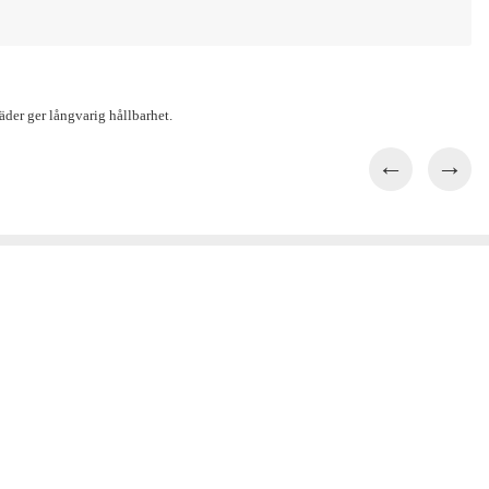
läder ger långvarig hållbarhet.
←
→