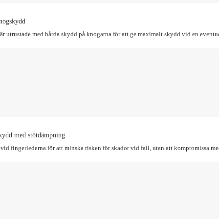
knogskydd
r utrustade med hårda skydd på knogarna för att ge maximalt skydd vid en eventuel
skydd med stötdämpning
vid fingerlederna för att minska risken för skador vid fall, utan att kompromissa med