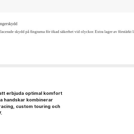
ingerskydd
placerade skydd på fingrarna för ökad säkerhet vid olyckor. Extra lager av förstärkt 
t erbjuda optimal komfort
na handskar kombinerar
 racing, custom touring och
.