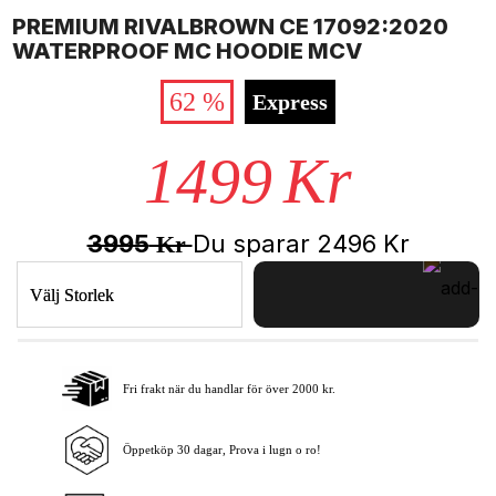
PREMIUM RIVALBROWN CE 17092:2020
WATERPROOF MC HOODIE MCV
62 %
Express
1499
Kr
3995
Du sparar
2496
Kr
Kr
Välj Storlek
Fri frakt när du handlar för över 2000 kr.
Lägg i varukorgen
Öppetköp 30 dagar, Prova i lugn o ro!