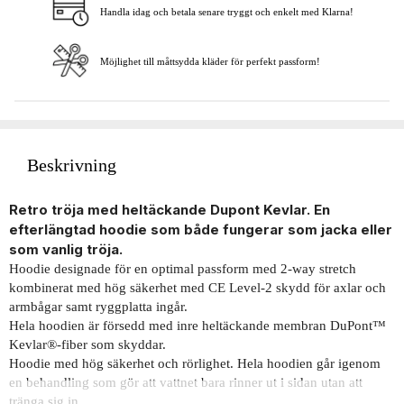
Handla idag och betala senare tryggt och enkelt med Klarna!
Möjlighet till måttsydda kläder för perfekt passform!
Beskrivning
Retro tröja med heltäckande Dupont Kevlar. En
efterlängtad hoodie som både fungerar som jacka eller
som vanlig tröja.
Hoodie designade för en optimal passform med 2-way stretch
kombinerat med hög säkerhet med CE Level-2 skydd för axlar och
armbågar samt ryggplatta ingår.
Hela hoodien är försedd med inre heltäckande membran DuPont™
Kevlar®-fiber som skyddar.
Hoodie med hög säkerhet och rörlighet. ​Hela hoodien går igenom
en behandling som gör att vattnet bara rinner ut i sidan utan att
tränga sig in.