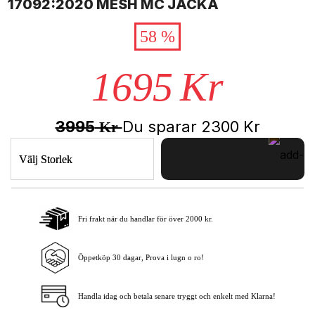
17092:2020 MESH MC JACKA
58 %
1695
Kr
3995
Du sparar
2300
Kr
Kr
Välj Storlek
Fri frakt när du handlar för över 2000 kr.
Lägg i varukorgen
Öppetköp 30 dagar, Prova i lugn o ro!
Handla idag och betala senare tryggt och enkelt med Klarna!