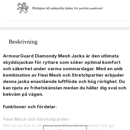
Möjlighet till måttsydda kläder för perfekt passform!
Beskrivning
ArmourGuard Diamondy Mesh Jacka är den ultimata
skyddsjackan för ryttare som söker optimal komfort
och säkerhet under varma sommardagar. Med en unik
kombination av Flexi Mesh och Stretchpartier erbjuder
denna jacka enastående luftflöde och hög rörlighet. Du
kan njuta av frihetskänslan medan du håller dig sval och
bekväm på vägen.
Funktioner och fördelar:
Flexi Mesh och Stretchpartier:
Den här jackan är utformad med Flexi Mesh-material som ger