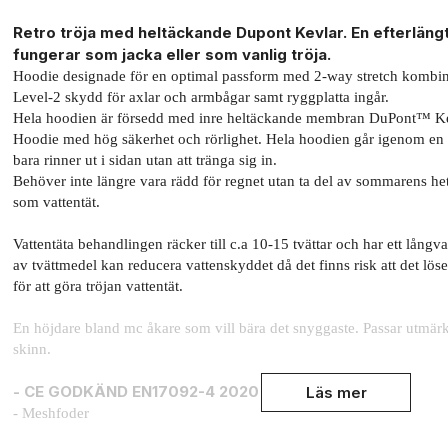
Retro tröja med heltäckande Dupont Kevlar. En efterlän
fungerar som jacka eller som vanlig tröja.
Hoodie designade för en optimal passform med 2-way stretch kombi
Level-2 skydd för axlar och armbågar samt ryggplatta ingår.
Hela hoodien är försedd med inre heltäckande membran DuPont™ Ke
Hoodie med hög säkerhet och rörlighet. ​Hela hoodien går igenom en 
bara rinner ut i sidan utan att tränga sig in.
Behöver inte längre vara rädd för regnet utan ta del av sommarens he
som vattentät.
Vattentäta behandlingen räcker till c.a 10-15 tvättar och har ett långv
av tvättmedel kan reducera vattenskyddet då det finns risk att det lö
för att göra tröjan vattentät.
En höjdare bland mc åkare som vill bära det snyggaste. Passar utmärk
skinn.
- CE GODKÄND EN17092-4 2020
Läs mer
- Meshfoder
- Skräddarsydda YKK dragkedjor