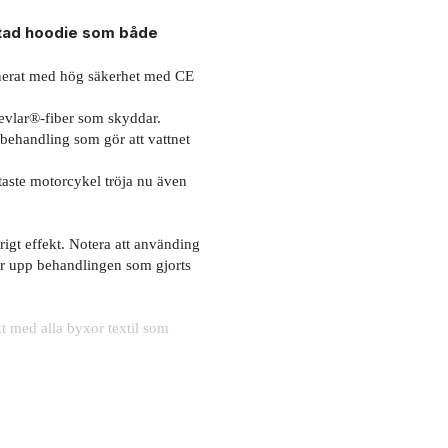
gtad hoodie som både
nerat med hög säkerhet med CE
vlar®-fiber som skyddar.
behandling som gör att vattnet
taste motorcykel tröja nu även
arigt effekt. Notera att använding
ser upp behandlingen som gjorts
t med alla byxor textil som