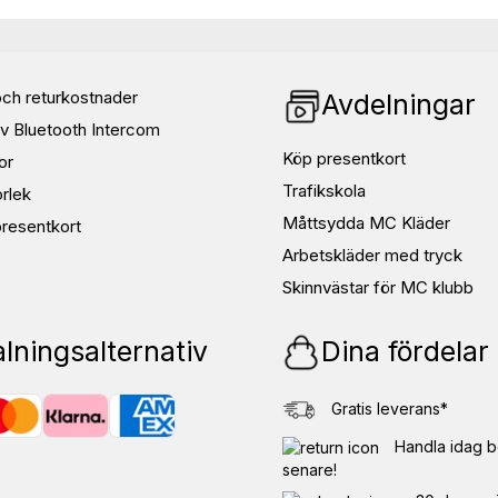
elar
ch returkostnader
Avdelningar
v Bluetooth Intercom
Köp presentkort
or
Trafikskola
orlek
Måttsydda MC Kläder
resentkort
Arbetskläder med tryck
Skinnvästar för MC klubb
lningsalternativ
Dina fördelar
te beställas som vanlig storlek.
Gratis leverans*
å tillkommer en tilläggskostnad på
Handla idag b
ndläggare ifrån sharkspeed efter
senare!
 arbetsdagar beroende på