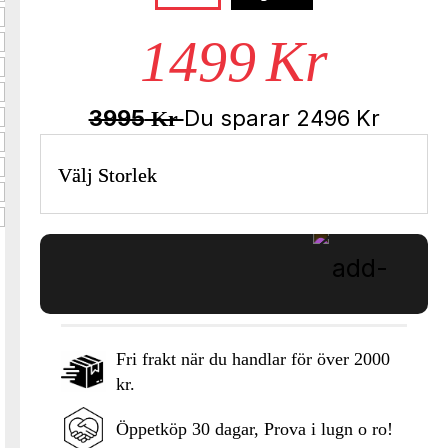
1499
Kr
3995
Du sparar
2496
Kr
Kr
Välj Storlek
Fri frakt när du handlar för över 2000
kr.
Lägg i varukorgen
Öppetköp 30 dagar, Prova i lugn o ro!