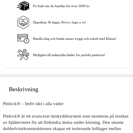
Fri frakt när du handlar för över 2000 kr.
Lägg i varukorgen
Öppetköp 30 dagar, Prova i lugn o ro!
Handla idag och betala senare tryggt och enkelt med Klarna!
Möjlighet till måttsydda kläder för perfekt passform!
Beskrivning
Pinlock® – Imfri sikt i alla väder
Pinlock® är ett avancerat imskyddssystem som monteras på insidan
av hjälmvisiret för att förhindra imma under körning. Den smarta
dubbelvisirkonstruktionen skapar ett isolerande luftlager mellan