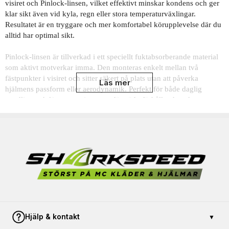
visiret och Pinlock-linsen, vilket effektivt minskar kondens och ger
klar sikt även vid kyla, regn eller stora temperaturväxlingar.
Resultatet är en tryggare och mer komfortabel körupplevelse där du
alltid har optimal sikt.
Pinlock-linsen är tillverkad i ett speciellt fuktabsorberande material
som aktivt motverkar imma. Den monteras enkelt mellan två
fästpunkter i visiret och sitter säkert på plats utan att påverka
Läs mer
hjälmens passform eller aerodynamik. Perfekt för både daglig
pendling och längre touringresor där väderförhållandena kan
förändras snabbt.
Funktioner:
Effektivt imskydd för klar sikt i alla väder
Dubbelvisir-teknologi med isolerande luftlager
Fuktabsorberande Pinlock-lins som motverkar kondens
Hjälp & kontakt
▼
Enkel montering i visirets Pinlock-fästen