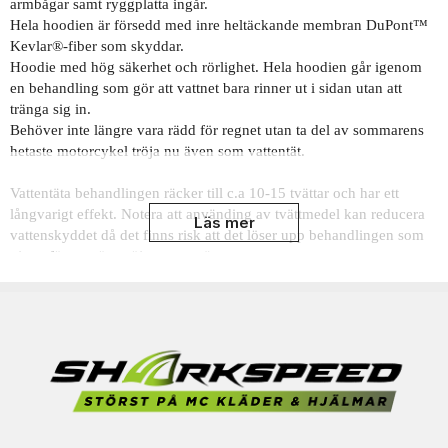
armbågar samt ryggplatta ingår.
Hela hoodien är försedd med inre heltäckande membran DuPont™
Kevlar®-fiber som skyddar.
Hoodie med hög säkerhet och rörlighet. ​Hela hoodien går igenom
en behandling som gör att vattnet bara rinner ut i sidan utan att
tränga sig in.
Behöver inte längre vara rädd för regnet utan ta del av sommarens
hetaste motorcykel tröja nu även som vattentät.
Vattentäta behandlingen räcker till c.a 10-15 tvättar och har ett
långvarigt effekt. Notera att använding av tvättmedel kan reducera
Läs mer
vattenskyddet då det finns risk att det löser upp behandlingen som
gjorts för att göra tröjan vattentät.
En höjdare bland mc åkare som vill bära det snyggaste. Passar
utmärkt med alla byxor textil som skinn. Tröjan är försedd med
avtagbar foder för lite kallare väderförhållanden.
- CE GODKÄND CLASS AA EN17092
- Avtagbar halvfoder med dragkedja
- Skräddarsydda YKK dragkedjor
- Heltäckt med 100 % Dupont Kevlar Extra Strength