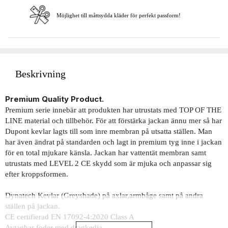
Möjlighet till måttsydda kläder för perfekt passform!
Beskrivning
Premium Quality Product.
Premium serie innebär att produkten har utrustats med TOP OF THE
LINE material och tillbehör. För att förstärka jackan ännu mer så har
Dupont kevlar lagts till som inre membran på utsatta ställen. Man
har även ändrat på standarden och lagt in premium tyg inne i jackan
för en total mjukare känsla. Jackan har vattentät membran samt
utrustats med LEVEL 2 CE skydd som är mjuka och anpassar sig
efter kroppsformen.
Dynatech Kevlar (Greyshade) på axlar,armbåge samt på andra
ställen på jackan.
CE certifierad EN 17092-4:2020 Class A
Avtagbar foder med dragkedja