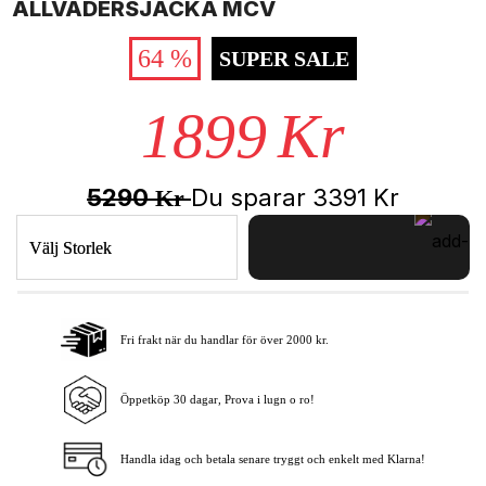
ALLVÄDERSJACKA MCV
64 %
SUPER SALE
1899
Kr
5290
Du sparar
3391
Kr
Kr
Välj Storlek
Fri frakt när du handlar för över 2000 kr.
Lägg i varukorgen
Öppetköp 30 dagar, Prova i lugn o ro!
Handla idag och betala senare tryggt och enkelt med Klarna!