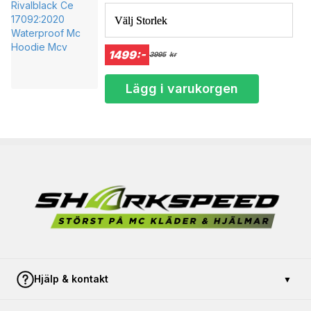
HOODIE MCV
sig till kroppens former utan att man känner obehag.
Välj Storlek
Viskoelastiskt konstruktion
Formar sig efter kroppen
1499:-
3995
kr
Lägg i varukorgen
Hjälp & kontakt
▼