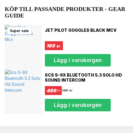
XS/53-54, S/55-56, M/57-58, L/59-60, XL/61
KÖP TILL PASSANDE PRODUKTER - GEAR
GUIDE
JET PILOT GOGGLES BLACK MCV
Super sale
169
kr
Lägg i varukorgen
SCS S-9X BLUETOOTH 5.3 SOLO HD
SOUND INTERCOM
499:-
1199
kr
Lägg i varukorgen