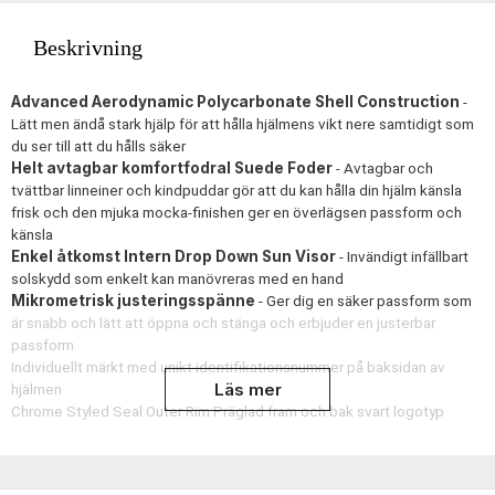
Beskrivning
Advanced Aerodynamic Polycarbonate Shell Construction
-
Lätt men ändå stark hjälp för att hålla hjälmens vikt nere samtidigt som
du ser till att du hålls säker
Helt avtagbar komfortfodral Suede Foder
- Avtagbar och
tvättbar linneiner och kindpuddar gör att du kan hålla din hjälm känsla
frisk och den mjuka mocka-finishen ger en överlägsen passform och
känsla
Enkel åtkomst Intern Drop Down Sun Visor
- Invändigt infällbart
solskydd som enkelt kan manövreras med en hand
Mikrometrisk justeringsspänne
- Ger dig en säker passform som
är snabb och lätt att öppna och stänga och erbjuder en justerbar
passform
Individuellt märkt med unikt identifikationsnummer på baksidan av
Läs mer
hjälmen
Chrome Styled Seal Outer Rim Präglad fram och bak svart logotyp
Godkänd enligt ECE 22.06 Standarden för väganvändning i
Europa