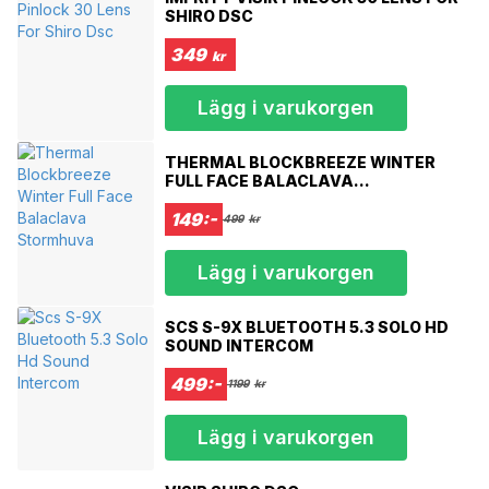
XS
53-54 cm
SHIRO DSC
S
55-56 cm
M
57-58 cm
349
kr
L
59-60 cm
XL
61-62 cm
Lägg i varukorgen
XXL
63-64 cm
XXXL
65-66 cm
THERMAL BLOCKBREEZE WINTER
FULL FACE BALACLAVA
STORMHUVA
149:-
499
kr
Lägg i varukorgen
SCS S-9X BLUETOOTH 5.3 SOLO HD
SOUND INTERCOM
499:-
1199
kr
Lägg i varukorgen