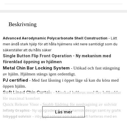
Beskrivning
Advanced Aerodynamic Polycarbonate Shell Construction
- Lätt
men ändå stark hjälp för att hålla hjälmens vikt nere samtidigt som du
säkerställer att du hålls säker
Single Button Flip Front Operation - Ny mekanism med
förenklad öppning av hjälmen
Metal Chin Bar Locking System
- Utökad och fast stängning
av hjälm. Hjälmen stängs igen ordentligt.
PJ certified
- Med fast låsning i öppet läge så kan du köra med
öppen hjälm.
Soft Lined Chin Curtai
n - Minskad luftbrus med fler luftkuddar
för maximal komfort
Quick Release Visor - Snabb fjädring för nerdragning av solvisir
Infinty Graphic
- Ny uppgraderad aerodynamisk design samt ny grafik
Läs mer
Inbyggd solvisir
- inbyggd solvisir som kan enkelt hanteras med en
hand