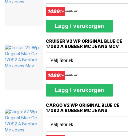
Innerfoder
Vadderade axlar
1499:-
3995
kr
Nyckelficka liten insida
Lägg i varukorgen
CRUISER V2 WP ORIGINAL BLUE CE
17092 A BOBBER MC JEANS MCV
Välj Storlek
1499:-
3995
kr
Lägg i varukorgen
Din säkerhet kommer först
CARGO V2 WP ORIGINAL BLUE CE
Extra skydd samtidigt som maximal komfort och rörelsefrihet bibehålls.
17092 A BOBBER MC JEANS
Hög prestanda för de mest krävande motorcyklisterna.
Utrustad med Level2 skydd.
Välj Storlek