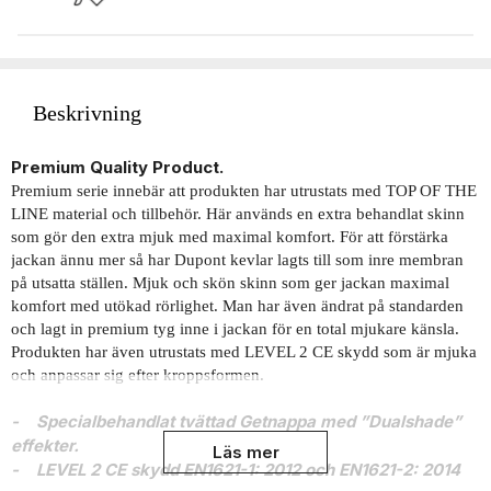
Beskrivning
Premium Quality Product.
Premium serie innebär att produkten har utrustats med TOP OF THE
LINE material och tillbehör. Här används en extra behandlat skinn
som gör den extra mjuk med maximal komfort. För att förstärka
jackan ännu mer så har Dupont kevlar lagts till som inre membran
på utsatta ställen. Mjuk och skön skinn som ger jackan maximal
komfort med utökad rörlighet. Man har även ändrat på standarden
och lagt in premium tyg inne i jackan för en total mjukare känsla.
Produkten har även utrustats med LEVEL 2 CE skydd som är mjuka
och anpassar sig efter kroppsformen.
- Specialbehandlat tvättad Getnappa med ”Dualshade”
effekter.
Läs mer
- LEVEL 2 CE skydd EN1621-1: 2012 och EN1621-2: 2014