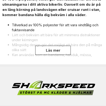
utmaningarna i ditt aktiva bikerliv. Oavsett om du är på
en lång körning på landsvägen eller cruisar runt i stan,
kommer bandana hålla dig bekväm i alla väder.
Tillverkad av 100% polyester för att vara vindtålig och
fuktavvisande
Lätt och bekväm att bära för att minimera distraktioner
under körningen
Mångsidig design gör det möjligt att bära den på många
olika sätt
Läs mer
Kan användas som en bandanna, halsduk, mössa,
balaclava, pannband, armband, hjälmfodral, ljuddämpare,
dammskärm och mer
Perfekt för alla typer av bikeraktiviteter, från
landsvägskörningar till stadscruising
En storlek passar de flesta vuxna för enkel användning
och bekväm passform
Maskintvättbar och snabbtorkande för enkel rengöring
och underhåll