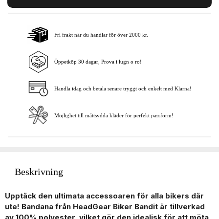
Fri frakt när du handlar för över 2000 kr.
Lägg i varukorgen
Öppetköp 30 dagar, Prova i lugn o ro!
Handla idag och betala senare tryggt och enkelt med Klarna!
Möjlighet till måttsydda kläder för perfekt passform!
Beskrivning
Upptäck den ultimata accessoaren för alla bikers där
ute! Bandana från HeadGear Biker Bandit är tillverkad
av 100% polyester, vilket gör den idealisk för att möta