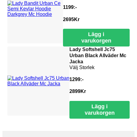
1199:-
2695
Kr
Lägg i
varukorgen
Lady Softshell Jc75
Urban Black Allväder Mc
Jacka
Välj Storlek
1299:-
2899
Kr
Lägg i
varukorgen