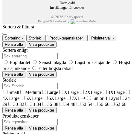
Dataskydd
Handla idag betala senare!
Inställningar för cookies
30 dagars öppet köp
© 2026 Sharkspeed
Designed & Developed by
Sortera & filtrera
Sortering
›
Storlek
›
Produktegenskaper
›
Prisintervall
›
Rensa alla
Visa produkter
Sortera enligt
Popularitet
Senast inlagda
Lägst pris stigande
Högst
pris sjunkande
Efter högsta rabatt
Rensa alla
Visa produkter
Storlek
Small
Medium
Large
XLarge
2XLarge
3XLarge
4XLarge
5XLarge
6XLarge
7XL++
Junior 3-12yrs
24-
29
30-32
33-34
36-38
39-48
50-54
56-60
62-68
Rensa alla
Visa produkter
Produktegenskaper
Rensa alla
Visa produkter
Prisintervall