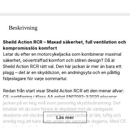
Beskrivning
Sheild Action RCR – Maxad säkerhet, full ventilation och
kompromisslös komfort
Letar du efter en motorcykeljacka som kombinerar maximal
säkerhet, oöverträffad komfort och stilren design? Då är
Sheild Action RCR rätt val. Den här jackan är mer än bara ett
plagg – det är en skyddszon, en andningsyta och en pålitlig
följeslagare för varje sommartur.
Redan från start visar Sheild Action RCR att den menar allvar:
CE-certifiering i Klass AA enligt EN17092-3:2020 placerar
jackan på en hög nivå inom personlig skyddsutrustning. Det
innebär att du som förare är skyddad mot de vanligaste
skadorna vid olyckor, samtidigt som jackan är lätt, luftig och
Läs mer
smidig nog att bära även under de varmaste dagarna. Med CE
Level 2-skydd på rygg, axlar och armbågar får du marknadens