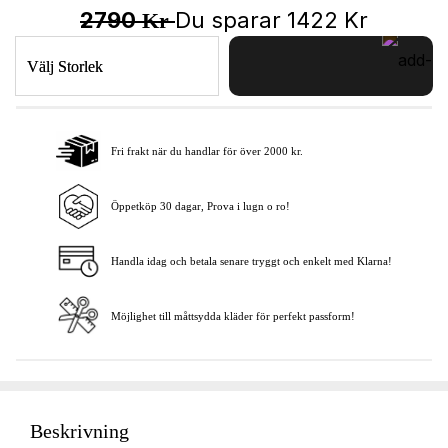
2790
Du sparar
1422
Kr
Kr
Välj Storlek
Fri frakt när du handlar för över 2000 kr.
Lägg i varukorgen
Öppetköp 30 dagar, Prova i lugn o ro!
Handla idag och betala senare tryggt och enkelt med Klarna!
Möjlighet till måttsydda kläder för perfekt passform!
Beskrivning