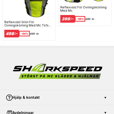
Reflexväst För Övningskörning
Med Mc
399:-
-55%
890
kr
Reflexväst Grön För
Övningskörning Med Mc Tsfs
2010:81
499:-
-44%
890
kr
Hjälp & kontakt
▼
Kontakta oss
Avdelningar
▼