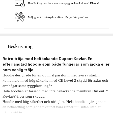
Handla idag och betala senare tryggt och enkelt med Klarna!
Möjlighet till måttsydda kläder för perfekt passform!
Beskrivning
Retro tröja med heltäckande Dupont Kevlar. En
efterlängtad hoodie som både fungerar som jacka eller
som vanlig tröja.
Hoodie designade för en optimal passform med 2-way stretch
kombinerat med hög säkerhet med CE Level-2 skydd för axlar och
armbågar samt ryggplatta ingår.
Hela hoodien är försedd med inre heltäckande membran DuPont™
Kevlar®-fiber som skyddar.
Hoodie med hög säkerhet och rörlighet. ​Hela hoodien går igenom
en behandling som gör att vattnet bara rinner ut i sidan utan att
tränga sig in.