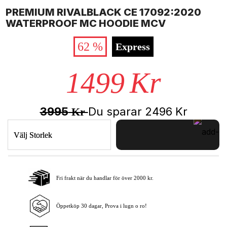
PREMIUM RIVALBLACK CE 17092:2020
WATERPROOF MC HOODIE MCV
62 %
Express
1499
Kr
3995
Du sparar
2496
Kr
Kr
Välj Storlek
Fri frakt när du handlar för över 2000 kr.
Lägg i varukorgen
Öppetköp 30 dagar, Prova i lugn o ro!